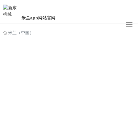
米兰app网站官网
米兰（中国）