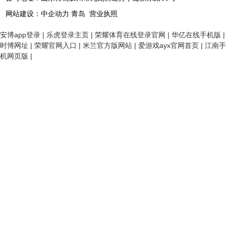
网站建设：中企动力 青岛
营业执照
安博app登录
|
乐虎登录主页
|
荣耀体育在线登录官网
|
华亿在线手机版
|
时博网址
|
荣耀官网入口
|
米兰官方版网站
|
爱游戏ayx官网首页
|
江南手
机网页版
|