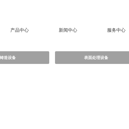
产品中心
新闻中心
服务中心
铸造设备
表面处理设备