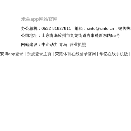
米兰app网站官网
办公总机：
0532-81827811
邮箱：
sinto@sinto.cn
，
销售热
公司地址：山东青岛胶州市九龙街道办事处新东路55号
网站建设：中企动力 青岛
营业执照
安博app登录
|
乐虎登录主页
|
荣耀体育在线登录官网
|
华亿在线手机版